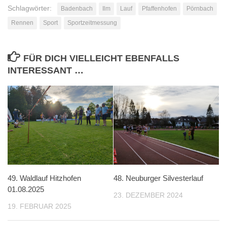
Schlagwörter:
Badenbach
Ilm
Lauf
Pfaffenhofen
Pörnbach
Rennen
Sport
Sportzeitmessung
FÜR DICH VIELLEICHT EBENFALLS
INTERESSANT …
49. Waldlauf Hitzhofen
48. Neuburger Silvesterlauf
01.08.2025
23. DEZEMBER 2024
19. FEBRUAR 2025