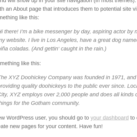
nd will show up in your site navigation (in most themes)
ith an About page that introduces them to potential site vis
ething like this:
i there! I’m a bike messenger by day, aspiring actor by ni
y website. I live in Los Angeles, have a great dog named
iña coladas. (And gettin‘ caught in the rain.)
ething like this:
The XYZ Doohickey Company was founded in 1971, and
roviding quality doohickeys to the public ever since. Lo
City, XYZ employs over 2,000 people and does all kinds
things for the Gotham community.
ew WordPress user, you should go to
your dashboard
to 
ate new pages for your content. Have fun!