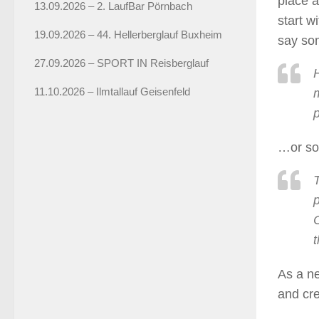
place a
13.09.2026 – 2. LaufBar Pörnbach
start w
19.09.2026 – 44. Hellerberglauf Buxheim
say som
27.09.2026 – SPORT IN Reisberglauf
H
11.10.2026 – Ilmtallauf Geisenfeld
m
p
…or som
p
As a n
and cre