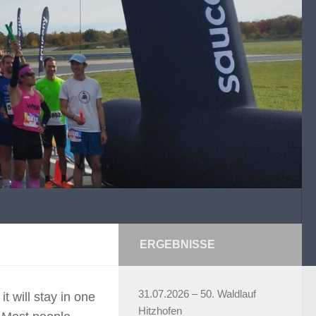
ERGEBNISSE
31.07.2026 – 50. Waldlauf
t will stay in one
Hitzhofen